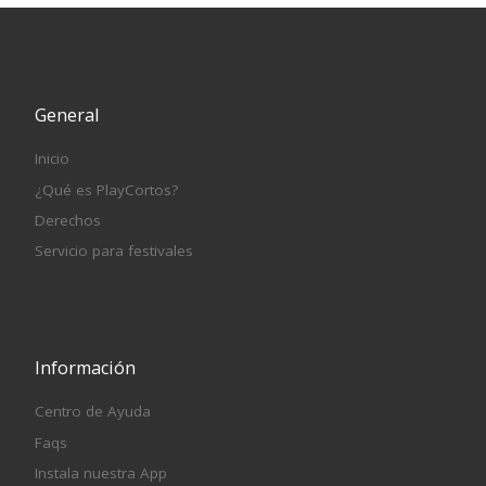
General
Inicio
¿Qué es PlayCortos?
Derechos
Servicio para festivales
Información
Centro de Ayuda
Faqs
Instala nuestra App